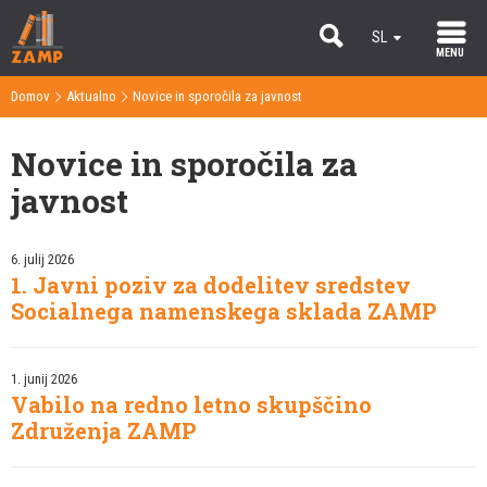
SL
MENU
EN
Domov
Aktualno
Novice in sporočila za javnost
>
>
Novice in sporočila za
javnost
6. julij 2026
1. Javni poziv za dodelitev sredstev
Socialnega namenskega sklada ZAMP
1. junij 2026
Vabilo na redno letno skupščino
Združenja ZAMP