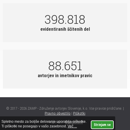
398.818
evidentiranih ščitenih del
88.651
avtorjev in imetnikov pravic
© 2017 - 2026 ZAMP - Združenje avtorjev Slovenije, k.o. Vse pravice pridržane. |
Pravno obvestilo
|
Piškotki
Spletno mesto za boljše delovanje uporablja piškotke.
Produkcija:
boomerank
Strinjam se
Ti piškotki ne posegajo v vašo zasebnost.
Več ...