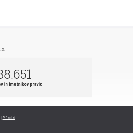
.o.
88.651
ev in imetnikov pravic
|
Piškotki