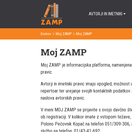
AVTORJI IN IMETNIKI
Domov
Moj ZAMP
Moj ZAMP
>
>
Moj ZAMP
Moj ZAMP je informacijska platforma, namenjena 
pravic.
Avtorji in imetniki pravic imajo vpogled, možnost u
repertoar ter urejanje svojih kontaktnih podatkov
naslova avtorskih pravic.
V meni MOJ ZAMP se prijavite s svojo davčno števi
ob registraciji. V kolikor imate z vstopom težave,
Polono Pečovnik Kopač na telefon 051/309-306, al
službo na telefon: 01/43-41-692.