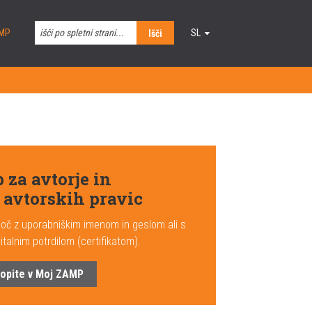
MP
SL
Išči
EN
 za avtorje in
 avtorskih pravic
oč z uporabniškim imenom in geslom ali s
gitalnim potrdilom (certifikatom).
opite v Moj ZAMP