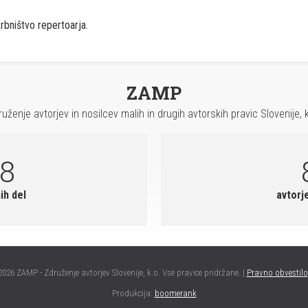
krbništvo repertoarja.
ZAMP
ruženje avtorjev in nosilcev malih in drugih avtorskih pravic Slovenije, k
18
ih del
avtorj
2026 ZAMP - Združenje avtorjev Slovenije, k.o. Vse pravice pridržane. |
Pravno obvestilo
Produkcija:
boomerank