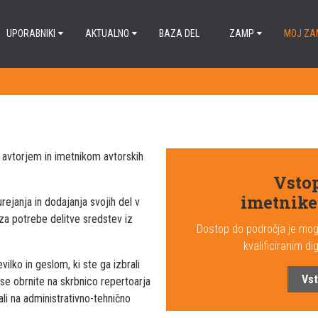
UPORABNIKI
AKTUALNO
BAZA DEL
ZAMP
MOJ ZA
avtorjem in imetnikom avtorskih
Vstop
imetnike
rejanja in dodajanja svojih del v
 za potrebe delitve sredstev iz
Dostop do področja je mog
kvalificiranim di
lko in geslom, ki ste ga izbrali
Vst
 se obrnite na skrbnico repertoarja
i na administrativno-tehnično