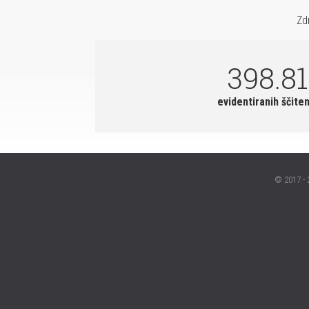
Zd
398.8
evidentiranih ščiten
© 2017 - 