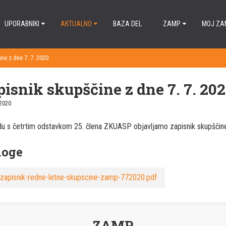
UPORABNIKI
AKTUALNO
BAZA DEL
ZAMP
MOJ ZA
ne z dne 7. 7. 2020
pisnik skupščine z dne 7. 7. 20
 2020
du s četrtim odstavkom 25. člena ZKUASP objavljamo zapisnik skupščine
loge
zapisnik-redne-letne-skupscine-zamp-772020.pdf
ZAMP