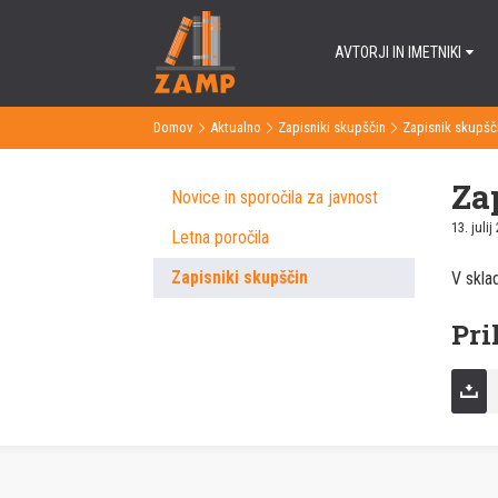
AVTORJI IN IMETNIKI
Domov
Aktualno
Zapisniki skupščin
Zapisnik skupšči
>
>
>
Za
Novice in sporočila za javnost
13. julij
Letna poročila
Zapisniki skupščin
V skla
Pri