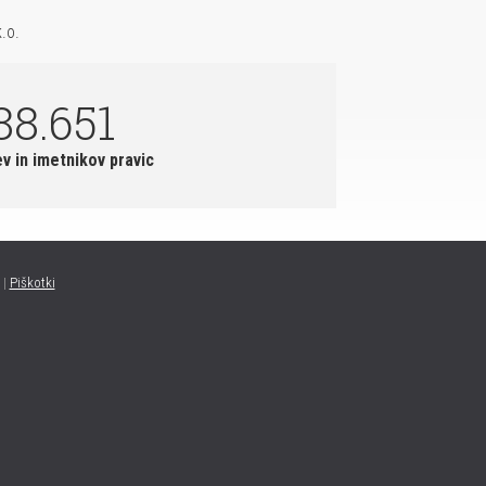
.o.
88.651
ev in imetnikov pravic
|
Piškotki