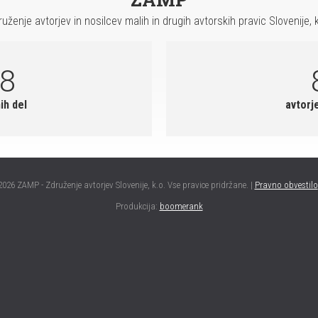
ruženje avtorjev in nosilcev malih in drugih avtorskih pravic Slovenije, k
18
ih del
avtorj
2026 ZAMP - Združenje avtorjev Slovenije, k.o. Vse pravice pridržane. |
Pravno obvestilo
Produkcija:
boomerank