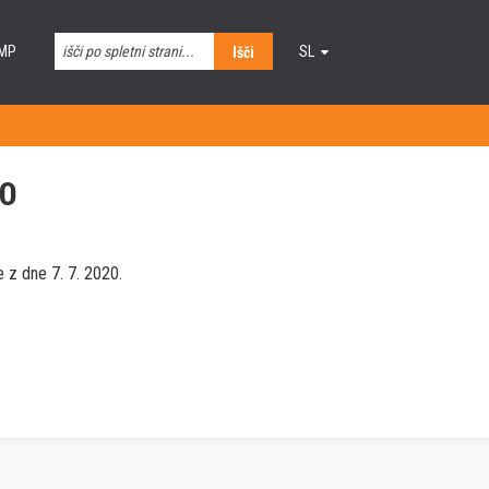
MP
SL
Išči
EN
20
 z dne 7. 7. 2020.