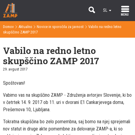
SL
MENU
EN
Domov
Aktualno
Novice in sporočila za javnost
Vabilo na redno letno
>
>
>
skupščino ZAMP 2017
Vabilo na redno letno
skupščino ZAMP 2017
29. avgust 2017
Spoštovani!
Vabimo vas na skupščino ZAMP - Združenja avtorjev Slovenije, ki bo
v četrtek 14. 9. 2017 ob 11. uri v dvorani E1 Cankarjevega doma,
Prešernova 10, Ljubljana.
Tokratna skupščina bo zelo pomembna, saj bomo na njej sprejemali
nov statut in druge akte pomembne za delovanje ZAMP-a, ki so